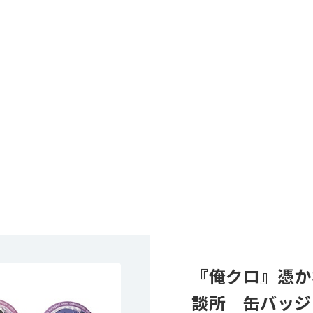
『俺クロ』憑か
談所 缶バッジ