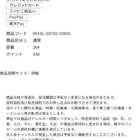
商品コード
05361-00702-00001
商品区分１
通常
部署
264
ポイント
336
商品説明
サイズ・詳細
商品仕様や発送日、受注期間は予告なく変更になる場合があります。
営利目的及び転売目的でのお申し込みはお断りさせて頂きます。
当サイトに関わる景品・特典・応募券・引換券等は、全て第三者への譲渡・オ
ークション等の転売は禁止とします。
弊社では食品のアレルギー物質につきまして、特定原材料７品目（卵、乳、小
麦、えび、かに、落花生、そば）が商品の原材料に含まれる場合、個々のパッ
ケージの原材料欄に情報を表示しています。
未入金キャンセルが発生した場合は予告なく再販売することがございます。
（くじ・アニカプ商品を除く）