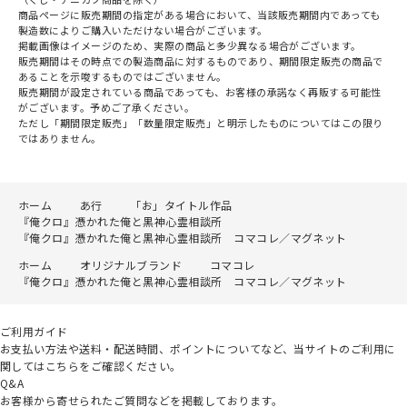
商品ページに販売期間の指定がある場合において、当該販売期間内であっても
製造数によりご購入いただけない場合がございます。
掲載画像はイメージのため、実際の商品と多少異なる場合がございます。
販売期間はその時点での製造商品に対するものであり、期間限定販売の商品で
あることを示唆するものではございません。
販売期間が設定されている商品であっても、お客様の承諾なく再販する可能性
がございます。予めご了承ください。
ただし「期間限定販売」「数量限定販売」と明示したものについてはこの限り
ではありません。
ホーム
あ行
「お」タイトル作品
『俺クロ』憑かれた俺と黒神心霊相談所
『俺クロ』憑かれた俺と黒神心霊相談所 コマコレ／マグネット
ホーム
オリジナルブランド
コマコレ
『俺クロ』憑かれた俺と黒神心霊相談所 コマコレ／マグネット
ご利用ガイド
お支払い方法や送料・配送時間、ポイントについてなど、当サイトのご利用に
関してはこちらをご確認ください。
Q&A
お客様から寄せられたご質問などを掲載しております。