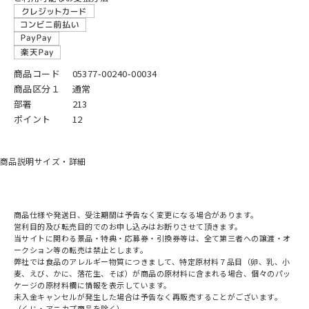
商品コード
05377-00240-00034
商品区分１
通常
部署
213
ポイント
12
商品説明
サイズ・詳細
商品仕様や発送日、受注期間は予告なく変更になる場合があります。
営利目的及び転売目的でのお申し込みはお断りさせて頂きます。
当サイトに関わる景品・特典・応募券・引換券等は、全て第三者への譲渡・オ
ークション等の転売は禁止とします。
弊社では食品のアレルギー物質につきまして、特定原材料７品目（卵、乳、小
麦、えび、かに、落花生、そば）が商品の原材料に含まれる場合、個々のパッ
ケージの原材料欄に情報を表示しています。
未入金キャンセルが発生した場合は予告なく再販売することがございます。
（くじ・アニカプ商品を除く）