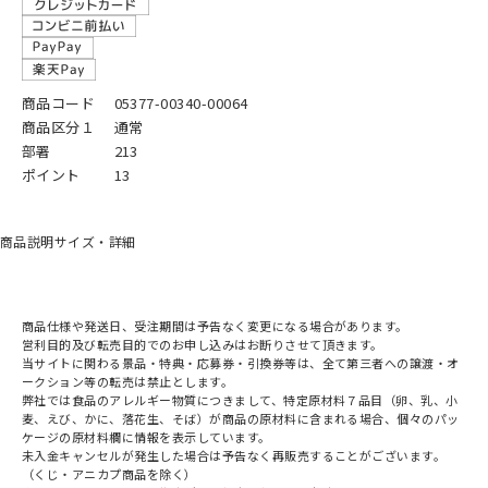
商品コード
05377-00340-00064
商品区分１
通常
部署
213
ポイント
13
商品説明
サイズ・詳細
商品仕様や発送日、受注期間は予告なく変更になる場合があります。
営利目的及び転売目的でのお申し込みはお断りさせて頂きます。
当サイトに関わる景品・特典・応募券・引換券等は、全て第三者への譲渡・オ
ークション等の転売は禁止とします。
弊社では食品のアレルギー物質につきまして、特定原材料７品目（卵、乳、小
麦、えび、かに、落花生、そば）が商品の原材料に含まれる場合、個々のパッ
ケージの原材料欄に情報を表示しています。
未入金キャンセルが発生した場合は予告なく再販売することがございます。
（くじ・アニカプ商品を除く）