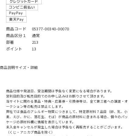
商品コード
05377-00340-00070
商品区分１
通常
部署
213
ポイント
13
商品説明
サイズ・詳細
商品仕様や発送日、受注期間は予告なく変更になる場合があります。
営利目的及び転売目的でのお申し込みはお断りさせて頂きます。
当サイトに関わる景品・特典・応募券・引換券等は、全て第三者への譲渡・オ
ークション等の転売は禁止とします。
弊社では食品のアレルギー物質につきまして、特定原材料７品目（卵、乳、小
麦、えび、かに、落花生、そば）が商品の原材料に含まれる場合、個々のパッ
ケージの原材料欄に情報を表示しています。
未入金キャンセルが発生した場合は予告なく再販売することがございます。
（くじ・アニカプ商品を除く）