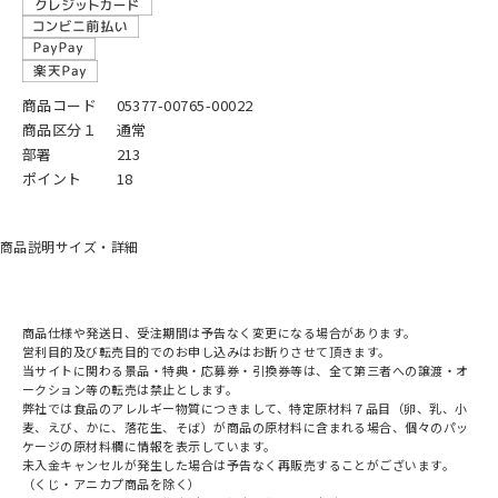
商品コード
05377-00765-00022
商品区分１
通常
部署
213
ポイント
18
商品説明
サイズ・詳細
商品仕様や発送日、受注期間は予告なく変更になる場合があります。
営利目的及び転売目的でのお申し込みはお断りさせて頂きます。
当サイトに関わる景品・特典・応募券・引換券等は、全て第三者への譲渡・オ
ークション等の転売は禁止とします。
弊社では食品のアレルギー物質につきまして、特定原材料７品目（卵、乳、小
麦、えび、かに、落花生、そば）が商品の原材料に含まれる場合、個々のパッ
ケージの原材料欄に情報を表示しています。
未入金キャンセルが発生した場合は予告なく再販売することがございます。
（くじ・アニカプ商品を除く）