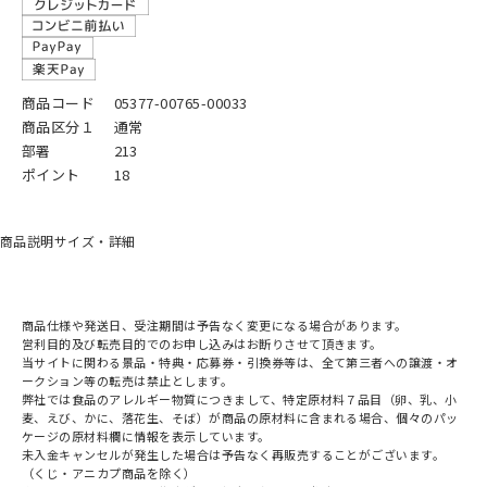
商品コード
05377-00765-00033
商品区分１
通常
部署
213
ポイント
18
商品説明
サイズ・詳細
商品仕様や発送日、受注期間は予告なく変更になる場合があります。
営利目的及び転売目的でのお申し込みはお断りさせて頂きます。
当サイトに関わる景品・特典・応募券・引換券等は、全て第三者への譲渡・オ
ークション等の転売は禁止とします。
弊社では食品のアレルギー物質につきまして、特定原材料７品目（卵、乳、小
麦、えび、かに、落花生、そば）が商品の原材料に含まれる場合、個々のパッ
ケージの原材料欄に情報を表示しています。
未入金キャンセルが発生した場合は予告なく再販売することがございます。
（くじ・アニカプ商品を除く）