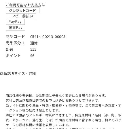
ご利用可能なお支払方法
商品コード
05414-00213-00003
商品区分１
通常
部署
212
ポイント
96
商品説明
サイズ・詳細
商品仕様や発送日、受注期間は予告なく変更になる場合があります。
営利目的及び転売目的でのお申し込みはお断りさせて頂きます。
当サイトに関わる景品・特典・応募券・引換券等は、全て第三者への譲渡・オ
ークション等の転売は禁止とします。
弊社では食品のアレルギー物質につきまして、特定原材料７品目（卵、乳、小
麦、えび、かに、落花生、そば）が商品の原材料に含まれる場合、個々のパッ
ケージの原材料欄に情報を表示しています。