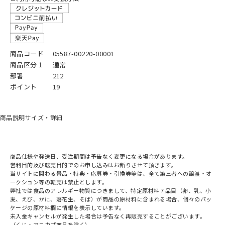
商品コード
05587-00220-00001
商品区分１
通常
部署
212
ポイント
19
商品説明
サイズ・詳細
商品仕様や発送日、受注期間は予告なく変更になる場合があります。
営利目的及び転売目的でのお申し込みはお断りさせて頂きます。
当サイトに関わる景品・特典・応募券・引換券等は、全て第三者への譲渡・オ
ークション等の転売は禁止とします。
弊社では食品のアレルギー物質につきまして、特定原材料７品目（卵、乳、小
麦、えび、かに、落花生、そば）が商品の原材料に含まれる場合、個々のパッ
ケージの原材料欄に情報を表示しています。
未入金キャンセルが発生した場合は予告なく再販売することがございます。
（くじ・アニカプ商品を除く）