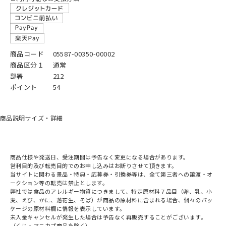
商品コード
05587-00350-00002
商品区分１
通常
部署
212
ポイント
54
商品説明
サイズ・詳細
商品仕様や発送日、受注期間は予告なく変更になる場合があります。
営利目的及び転売目的でのお申し込みはお断りさせて頂きます。
当サイトに関わる景品・特典・応募券・引換券等は、全て第三者への譲渡・オ
ークション等の転売は禁止とします。
弊社では食品のアレルギー物質につきまして、特定原材料７品目（卵、乳、小
麦、えび、かに、落花生、そば）が商品の原材料に含まれる場合、個々のパッ
ケージの原材料欄に情報を表示しています。
未入金キャンセルが発生した場合は予告なく再販売することがございます。
（くじ・アニカプ商品を除く）