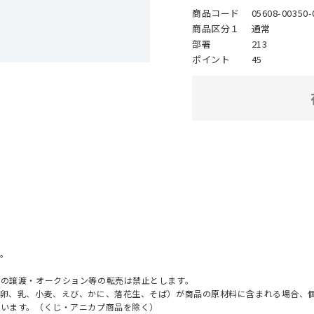
商品コード
05608-00350-
商品区分１
通常
部署
213
ポイント
45
。
への譲渡・オークション等の転売は禁止とします。
（卵、乳、小麦、えび、かに、落花生、そば）が商品の原材料に含まれる場合、
ざいます。（くじ・アニカプ商品を除く）