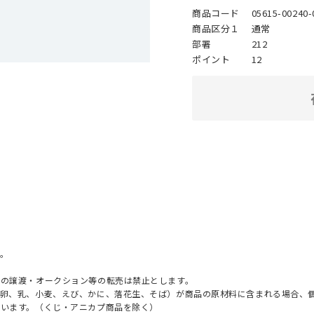
商品コード
05615-00240-
商品区分１
通常
部署
212
ポイント
12
。
への譲渡・オークション等の転売は禁止とします。
（卵、乳、小麦、えび、かに、落花生、そば）が商品の原材料に含まれる場合、
ざいます。（くじ・アニカプ商品を除く）