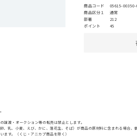
商品コード
05615-00350-
商品区分１
通常
部署
212
ポイント
45
。
への譲渡・オークション等の転売は禁止とします。
（卵、乳、小麦、えび、かに、落花生、そば）が商品の原材料に含まれる場合、
ざいます。（くじ・アニカプ商品を除く）