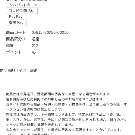
商品コード
05615-00350-00016
商品区分１
通常
部署
212
ポイント
45
商品説明
サイズ・詳細
商品仕様や発送日、受注期間は予告なく変更になる場合があります。
営利目的及び転売目的でのお申し込みはお断りさせて頂きます。
当サイトに関わる景品・特典・応募券・引換券等は、全て第三者への譲渡・オ
ークション等の転売は禁止とします。
弊社では食品のアレルギー物質につきまして、特定原材料７品目（卵、乳、小
麦、えび、かに、落花生、そば）が商品の原材料に含まれる場合、個々のパッ
ケージの原材料欄に情報を表示しています。
未入金キャンセルが発生した場合は予告なく再販売することがございます。
（くじ・アニカプ商品を除く）