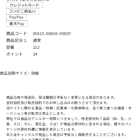
商品コード
05615-00603-00007
商品区分１
通常
部署
212
ポイント
24
商品説明
サイズ・詳細
商品仕様や発送日、受注期間は予告なく変更になる場合があります。
営利目的及び転売目的でのお申し込みはお断りさせて頂きます。
当サイトに関わる景品・特典・応募券・引換券等は、全て第三者への譲渡・オ
ークション等の転売は禁止とします。
弊社では食品のアレルギー物質につきまして、特定原材料７品目（卵、乳、小
麦、えび、かに、落花生、そば）が商品の原材料に含まれる場合、個々のパッ
ケージの原材料欄に情報を表示しています。
未入金キャンセルが発生した場合は予告なく再販売することがございます。
（くじ・アニカプ商品を除く）