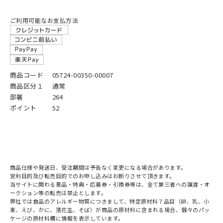
ご利用可能なお支払方法
商品コード
05724-00350-00007
商品区分１
通常
部署
264
ポイント
52
商品仕様や発送日、受注期間は予告なく変更になる場合があります。
営利目的及び転売目的でのお申し込みはお断りさせて頂きます。
当サイトに関わる景品・特典・応募券・引換券等は、全て第三者への譲渡・オ
ークション等の転売は禁止とします。
弊社では食品のアレルギー物質につきまして、特定原材料７品目（卵、乳、小
麦、えび、かに、落花生、そば）が商品の原材料に含まれる場合、個々のパッ
ケージの原材料欄に情報を表示しています。