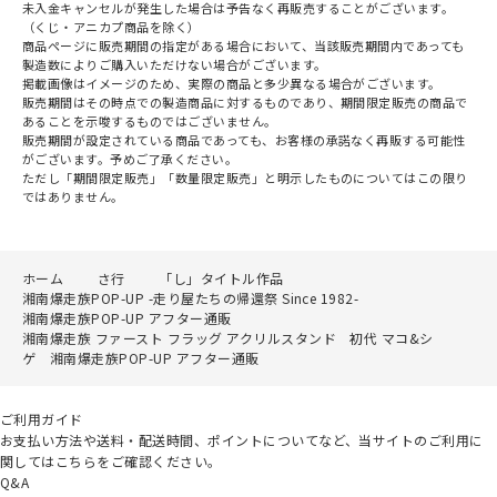
未入金キャンセルが発生した場合は予告なく再販売することがございます。
（くじ・アニカプ商品を除く）
商品ページに販売期間の指定がある場合において、当該販売期間内であっても
製造数によりご購入いただけない場合がございます。
掲載画像はイメージのため、実際の商品と多少異なる場合がございます。
販売期間はその時点での製造商品に対するものであり、期間限定販売の商品で
あることを示唆するものではございません。
販売期間が設定されている商品であっても、お客様の承諾なく再販する可能性
がございます。予めご了承ください。
ただし「期間限定販売」「数量限定販売」と明示したものについてはこの限り
ではありません。
ホーム
さ行
「し」タイトル作品
湘南爆走族POP-UP -走り屋たちの帰還祭 Since 1982-
湘南爆走族POP-UP アフター通販
湘南爆走族 ファースト フラッグ アクリルスタンド 初代 マコ&シ
ゲ 湘南爆走族POP-UP アフター通販
ご利用ガイド
お支払い方法や送料・配送時間、ポイントについてなど、当サイトのご利用に
関してはこちらをご確認ください。
Q&A