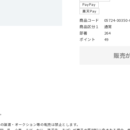
商品コード
05724-00350-
商品区分１
通常
部署
264
ポイント
49
販売
。
への譲渡・オークション等の転売は禁止とします。
（卵、乳、小麦、えび、かに、落花生、そば）が商品の原材料に含まれる場合、