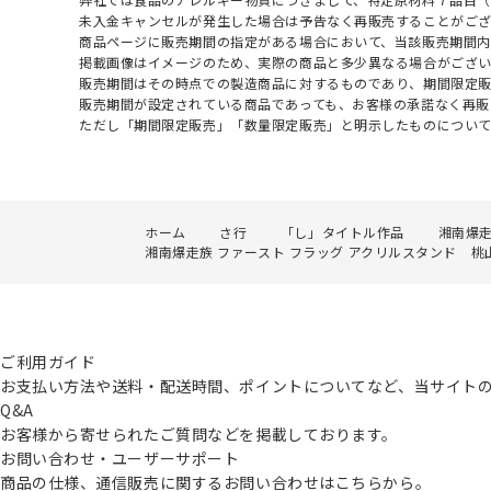
未入金キャンセルが発生した場合は予告なく再販売することがご
商品ページに販売期間の指定がある場合において、当該販売期間内
掲載画像はイメージのため、実際の商品と多少異なる場合がござい
販売期間はその時点での製造商品に対するものであり、期間限定
販売期間が設定されている商品であっても、お客様の承諾なく再販
ただし「期間限定販売」「数量限定販売」と明示したものについ
ホーム
さ行
「し」タイトル作品
湘南爆走族
湘南爆走族 ファースト フラッグ アクリルスタンド 桃山
ご利用ガイド
お支払い方法や送料・配送時間、ポイントについてなど、当サイト
Q&A
お客様から寄せられたご質問などを掲載しております。
お問い合わせ・ユーザーサポート
商品の仕様、通信販売に関するお問い合わせはこちらから。