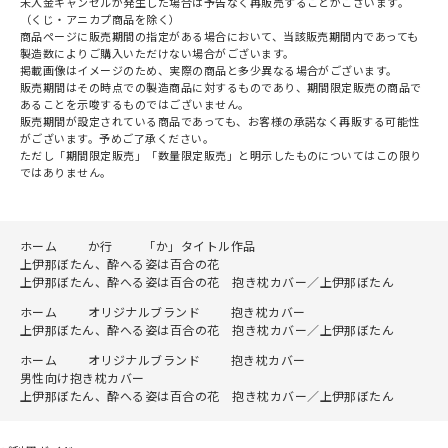
未入金キャンセルが発生した場合は予告なく再販売することがございます。
（くじ・アニカプ商品を除く）
商品ページに販売期間の指定がある場合において、当該販売期間内であっても
製造数によりご購入いただけない場合がございます。
掲載画像はイメージのため、実際の商品と多少異なる場合がございます。
販売期間はその時点での製造商品に対するものであり、期間限定販売の商品で
あることを示唆するものではございません。
販売期間が設定されている商品であっても、お客様の承諾なく再販する可能性
がございます。予めご了承ください。
ただし「期間限定販売」「数量限定販売」と明示したものについてはこの限り
ではありません。
ホーム
か行
「か」タイトル作品
上伊那ぼたん、酔へる姿は百合の花
上伊那ぼたん、酔へる姿は百合の花 抱き枕カバー／上伊那ぼたん
ホーム
オリジナルブランド
抱き枕カバー
上伊那ぼたん、酔へる姿は百合の花 抱き枕カバー／上伊那ぼたん
ホーム
オリジナルブランド
抱き枕カバー
男性向け抱き枕カバー
上伊那ぼたん、酔へる姿は百合の花 抱き枕カバー／上伊那ぼたん