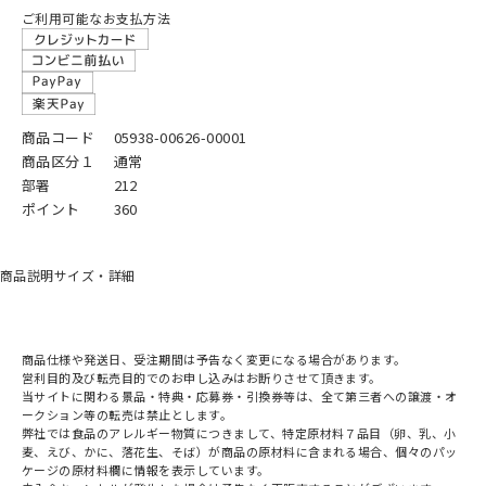
ご利用可能なお支払方法
商品コード
05938-00626-00001
商品区分１
通常
部署
212
ポイント
360
商品説明
サイズ・詳細
商品仕様や発送日、受注期間は予告なく変更になる場合があります。
営利目的及び転売目的でのお申し込みはお断りさせて頂きます。
当サイトに関わる景品・特典・応募券・引換券等は、全て第三者への譲渡・オ
ークション等の転売は禁止とします。
弊社では食品のアレルギー物質につきまして、特定原材料７品目（卵、乳、小
麦、えび、かに、落花生、そば）が商品の原材料に含まれる場合、個々のパッ
ケージの原材料欄に情報を表示しています。