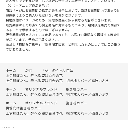
未入金キャンセルが発生した場合は予告なく再販売することがございます。
（くじ・アニカプ商品を除く）
商品ページに販売期間の指定がある場合において、当該販売期間内であっても
製造数によりご購入いただけない場合がございます。
掲載画像はイメージのため、実際の商品と多少異なる場合がございます。
販売期間はその時点での製造商品に対するものであり、期間限定販売の商品で
あることを示唆するものではございません。
販売期間が設定されている商品であっても、お客様の承諾なく再販する可能性
がございます。予めご了承ください。
ただし「期間限定販売」「数量限定販売」と明示したものについてはこの限り
ではありません。
ホーム
か行
「か」タイトル作品
上伊那ぼたん、酔へる姿は百合の花
上伊那ぼたん、酔へる姿は百合の花 抱き枕カバー／砺波いぶき
ホーム
オリジナルブランド
抱き枕カバー
上伊那ぼたん、酔へる姿は百合の花 抱き枕カバー／砺波いぶき
ホーム
オリジナルブランド
抱き枕カバー
男性向け抱き枕カバー
上伊那ぼたん、酔へる姿は百合の花 抱き枕カバー／砺波いぶき