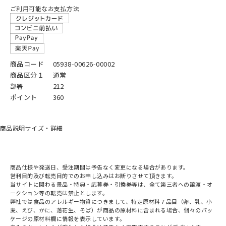
ご利用可能なお支払方法
商品コード
05938-00626-00002
商品区分１
通常
部署
212
ポイント
360
商品説明
サイズ・詳細
商品仕様や発送日、受注期間は予告なく変更になる場合があります。
営利目的及び転売目的でのお申し込みはお断りさせて頂きます。
当サイトに関わる景品・特典・応募券・引換券等は、全て第三者への譲渡・オ
ークション等の転売は禁止とします。
弊社では食品のアレルギー物質につきまして、特定原材料７品目（卵、乳、小
麦、えび、かに、落花生、そば）が商品の原材料に含まれる場合、個々のパッ
ケージの原材料欄に情報を表示しています。