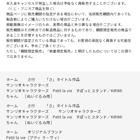
未入金キャンセルが発生した場合は予告なく再販売することがございます。
（くじ・アニカプ商品を除く）
商品ページに販売期間の指定がある場合において、当該販売期間内であっても
製造数によりご購入いただけない場合がございます。
掲載画像はイメージのため、実際の商品と多少異なる場合がございます。
販売期間はその時点での製造商品に対するものであり、期間限定販売の商品で
あることを示唆するものではございません。
販売期間が設定されている商品であっても、お客様の承諾なく再販する可能性
がございます。予めご了承ください。
ただし「期間限定販売」「数量限定販売」と明示したものについてはこの限り
ではありません。
ホーム
さ行
「さ」タイトル作品
サンリオキャラクターズ
サンリオキャラクターズ Petit la vie すぽっとスタンド／KIRIMI
ちゃん. ［ぬいぐるみ用］
ホーム
さ行
「さ」タイトル作品
サンリオキャラクターズ
サンリオキャラクターズ
サンリオキャラクターズ Petit la vie すぽっとスタンド／KIRIMI
ちゃん. ［ぬいぐるみ用］
ホーム
オリジナルブランド
Petit la vie（プティ ラ・ヴィ）