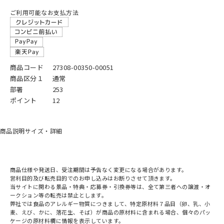
ご利用可能なお支払方法
商品コード
27308-00350-00051
商品区分１
通常
部署
253
ポイント
12
商品説明
サイズ・詳細
商品仕様や発送日、受注期間は予告なく変更になる場合があります。
営利目的及び転売目的でのお申し込みはお断りさせて頂きます。
当サイトに関わる景品・特典・応募券・引換券等は、全て第三者への譲渡・オ
ークション等の転売は禁止とします。
弊社では食品のアレルギー物質につきまして、特定原材料７品目（卵、乳、小
麦、えび、かに、落花生、そば）が商品の原材料に含まれる場合、個々のパッ
ケージの原材料欄に情報を表示しています。