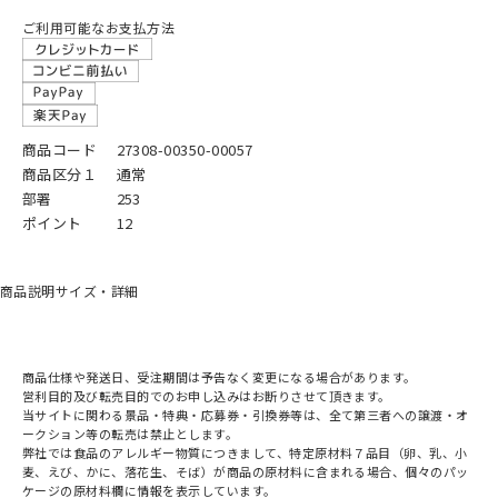
ご利用可能なお支払方法
商品コード
27308-00350-00057
商品区分１
通常
部署
253
ポイント
12
商品説明
サイズ・詳細
商品仕様や発送日、受注期間は予告なく変更になる場合があります。
営利目的及び転売目的でのお申し込みはお断りさせて頂きます。
当サイトに関わる景品・特典・応募券・引換券等は、全て第三者への譲渡・オ
ークション等の転売は禁止とします。
弊社では食品のアレルギー物質につきまして、特定原材料７品目（卵、乳、小
麦、えび、かに、落花生、そば）が商品の原材料に含まれる場合、個々のパッ
ケージの原材料欄に情報を表示しています。