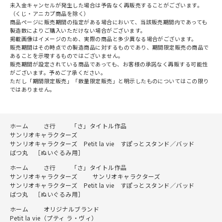
未入金キャンセルが発生した場合は予告なく再販売することがございます。
（くじ・アニカプ商品を除く）
商品ページに販売期間の指定がある場合において、当該販売期間内であっても
製造数によりご購入いただけない場合がございます。
掲載画像はイメージのため、実際の商品と多少異なる場合がございます。
販売期間はその時点での製造商品に対するものであり、期間限定販売の商品で
あることを示唆するものではございません。
販売期間が設定されている商品であっても、お客様の承諾なく再販する可能性
がございます。予めご了承ください。
ただし「期間限定販売」「数量限定販売」と明示したものについてはこの限り
ではありません。
ホーム
さ行
「さ」タイトル作品
サンリオキャラクターズ
サンリオキャラクターズ Petit la vie すぽっとスタンド／バッド
ばつ丸 ［ぬいぐるみ用］
ホーム
さ行
「さ」タイトル作品
サンリオキャラクターズ
サンリオキャラクターズ
サンリオキャラクターズ Petit la vie すぽっとスタンド／バッド
ばつ丸 ［ぬいぐるみ用］
ホーム
オリジナルブランド
Petit la vie（プティ ラ・ヴィ）