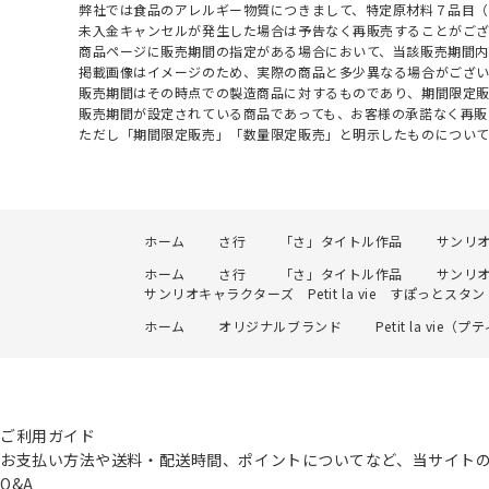
弊社では食品のアレルギー物質につきまして、特定原材料７品目
未入金キャンセルが発生した場合は予告なく再販売することがご
商品ページに販売期間の指定がある場合において、当該販売期間内
掲載画像はイメージのため、実際の商品と多少異なる場合がござい
販売期間はその時点での製造商品に対するものであり、期間限定
販売期間が設定されている商品であっても、お客様の承諾なく再販
ただし「期間限定販売」「数量限定販売」と明示したものについ
ホーム
さ行
「さ」タイトル作品
サンリ
ホーム
さ行
「さ」タイトル作品
サンリ
サンリオキャラクターズ Petit la vie すぽっと
ホーム
オリジナルブランド
Petit la vie
ご利用ガイド
お支払い方法や送料・配送時間、ポイントについてなど、当サイト
Q&A