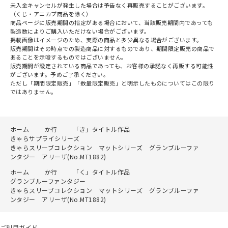
未入金キャンセルが発生した場合は予告なく再販売することがございます。
（くじ・アニカプ商品を除く）
商品ページに販売期間の指定がある場合において、当該販売期間内であっても
製造数によりご購入いただけない場合がございます。
掲載画像はイメージのため、実際の商品と多少異なる場合がございます。
販売期間はその時点での製造商品に対するものであり、期間限定販売の商品で
あることを示唆するものではございません。
販売期間が設定されている商品であっても、お客様の承諾なく再販する可能性
がございます。予めご了承ください。
ただし「期間限定販売」「数量限定販売」と明示したものについてはこの限り
ではありません。
ホーム
か行
「き」タイトル作品
きゃらサプライシリーズ
きゃらスリーブコレクション マットシリーズ グランブルーファ
ンタジー アリーザ(No.MT1882)
ホーム
か行
「く」タイトル作品
グランブルーファンタジー
きゃらスリーブコレクション マットシリーズ グランブルーファ
ンタジー アリーザ(No.MT1882)
ご利用ガイド