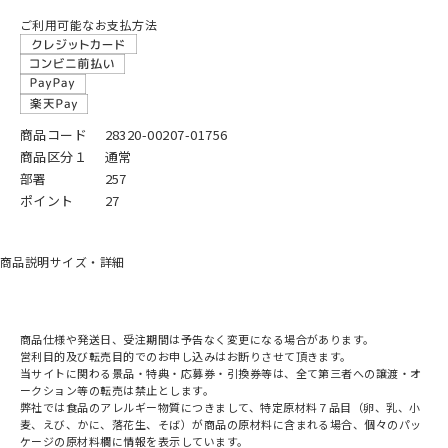
ご利用可能なお支払方法
商品コード
28320-00207-01756
商品区分１
通常
部署
257
ポイント
27
商品説明
サイズ・詳細
商品仕様や発送日、受注期間は予告なく変更になる場合があります。
営利目的及び転売目的でのお申し込みはお断りさせて頂きます。
当サイトに関わる景品・特典・応募券・引換券等は、全て第三者への譲渡・オ
ークション等の転売は禁止とします。
弊社では食品のアレルギー物質につきまして、特定原材料７品目（卵、乳、小
麦、えび、かに、落花生、そば）が商品の原材料に含まれる場合、個々のパッ
ケージの原材料欄に情報を表示しています。