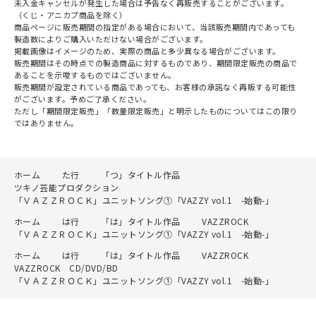
未入金キャンセルが発生した場合は予告なく再販売することがございます。
（くじ・アニカプ商品を除く）
商品ページに販売期間の指定がある場合において、当該販売期間内であっても
製造数によりご購入いただけない場合がございます。
掲載画像はイメージのため、実際の商品と多少異なる場合がございます。
販売期間はその時点での製造商品に対するものであり、期間限定販売の商品で
あることを示唆するものではございません。
販売期間が設定されている商品であっても、お客様の承諾なく再販する可能性
がございます。予めご了承ください。
ただし「期間限定販売」「数量限定販売」と明示したものについてはこの限り
ではありません。
ホーム
た行
「つ」タイトル作品
ツキノ芸能プロダクション
「ＶＡＺＺＲＯＣＫ」ユニットソング①「VAZZY vol.1 -始動-」
ホーム
は行
「は」タイトル作品
VAZZROCK
「ＶＡＺＺＲＯＣＫ」ユニットソング①「VAZZY vol.1 -始動-」
ホーム
は行
「は」タイトル作品
VAZZROCK
VAZZROCK CD/DVD/BD
「ＶＡＺＺＲＯＣＫ」ユニットソング①「VAZZY vol.1 -始動-」