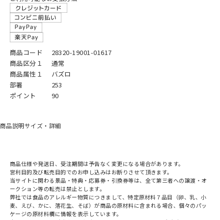
商品コード
28320-19001-01617
商品区分１
通常
商品属性１
バズロ
部署
253
ポイント
90
商品説明
サイズ・詳細
商品仕様や発送日、受注期間は予告なく変更になる場合があります。
営利目的及び転売目的でのお申し込みはお断りさせて頂きます。
当サイトに関わる景品・特典・応募券・引換券等は、全て第三者への譲渡・オ
ークション等の転売は禁止とします。
弊社では食品のアレルギー物質につきまして、特定原材料７品目（卵、乳、小
麦、えび、かに、落花生、そば）が商品の原材料に含まれる場合、個々のパッ
ケージの原材料欄に情報を表示しています。