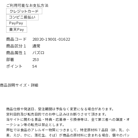
ご利用可能なお支払方法
商品コード
28320-19001-01622
商品区分１
通常
商品属性１
バズロ
部署
253
ポイント
54
商品説明
サイズ・詳細
商品仕様や発送日、受注期間は予告なく変更になる場合があります。
営利目的及び転売目的でのお申し込みはお断りさせて頂きます。
当サイトに関わる景品・特典・応募券・引換券等は、全て第三者への譲渡・オ
ークション等の転売は禁止とします。
弊社では食品のアレルギー物質につきまして、特定原材料７品目（卵、乳、小
麦、えび、かに、落花生、そば）が商品の原材料に含まれる場合、個々のパッ