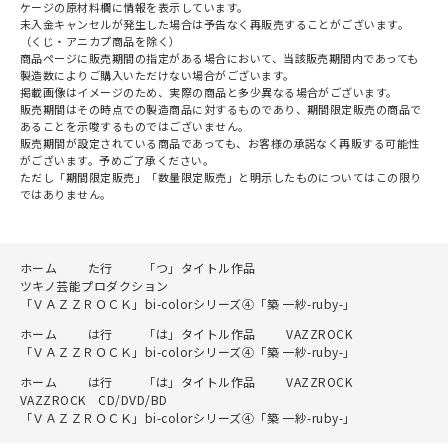
ケージの原材料欄に情報を表示しています。
未入金キャンセルが発生した場合は予告なく再販売することがございます。
（くじ・アニカプ商品を除く）
商品ページに販売期間の指定がある場合において、当該販売期間内であっても
製造数によりご購入いただけない場合がございます。
掲載画像はイメージのため、実際の商品と多少異なる場合がございます。
販売期間はその時点での製造商品に対するものであり、期間限定販売の商品で
あることを示唆するものではございません。
販売期間が設定されている商品であっても、お客様の承諾なく再販する可能性
がございます。予めご了承ください。
ただし「期間限定販売」「数量限定販売」と明示したものについてはこの限り
ではありません。
ホーム
た行
「つ」タイトル作品
ツキノ芸能プロダクション
「ＶＡＺＺＲＯＣＫ」bi-colorシリーズ④「築 一紗-ruby-」
ホーム
は行
「は」タイトル作品
VAZZROCK
「ＶＡＺＺＲＯＣＫ」bi-colorシリーズ④「築 一紗-ruby-」
ホーム
は行
「は」タイトル作品
VAZZROCK
VAZZROCK CD/DVD/BD
「ＶＡＺＺＲＯＣＫ」bi-colorシリーズ④「築 一紗-ruby-」