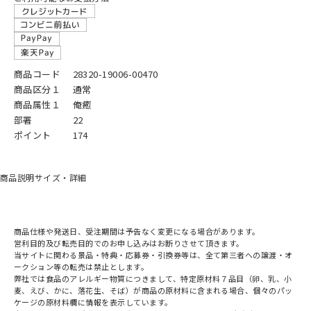
商品コード
28320-19006-00470
商品区分１
通常
商品属性１
俺癒
部署
22
ポイント
174
商品説明
サイズ・詳細
商品仕様や発送日、受注期間は予告なく変更になる場合があります。
営利目的及び転売目的でのお申し込みはお断りさせて頂きます。
当サイトに関わる景品・特典・応募券・引換券等は、全て第三者への譲渡・オ
ークション等の転売は禁止とします。
弊社では食品のアレルギー物質につきまして、特定原材料７品目（卵、乳、小
麦、えび、かに、落花生、そば）が商品の原材料に含まれる場合、個々のパッ
ケージの原材料欄に情報を表示しています。