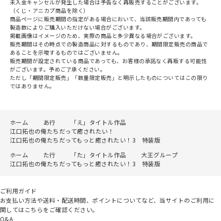
未入金キャンセルが発生した場合は予告なく再販売することがございます。
（くじ・アニカプ商品を除く）
商品ページに販売期間の指定がある場合において、当該販売期間内であっても
製造数によりご購入いただけない場合がございます。
掲載画像はイメージのため、実際の商品と多少異なる場合がございます。
販売期間はその時点での製造商品に対するものであり、期間限定販売の商品で
あることを示唆するものではございません。
販売期間が設定されている商品であっても、お客様の承諾なく再販する可能性
がございます。予めご了承ください。
ただし「期間限定販売」「数量限定販売」と明示したものについてはこの限り
ではありません。
ホーム
あ行
「え」タイトル作品
江口拓也の俺たちだって癒されたい！
江口拓也の俺たちだってもっと癒されたい！3 特装版
ホーム
た行
「た」タイトル作品
大王グループ
江口拓也の俺たちだってもっと癒されたい！3 特装版
ご利用ガイド
お支払い方法や送料・配送時間、ポイントについてなど、当サイトのご利用に
関してはこちらをご確認ください。
Q&A