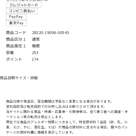
商品コード
28320-19006-00543
商品区分１
通常
商品属性１
俺癒
部署
253
ポイント
174
商品説明
サイズ・詳細
商品仕様や発送日、受注期間は予告なく変更になる場合があります。
営利目的及び転売目的でのお申し込みはお断りさせて頂きます。
当サイトに関わる景品・特典・応募券・引換券等は、全て第三者への譲渡・オ
ークション等の転売は禁止とします。
弊社では食品のアレルギー物質につきまして、特定原材料７品目（卵、乳、小
麦、えび、かに、落花生、そば）が商品の原材料に含まれる場合、個々のパッ
ケージの原材料欄に情報を表示しています。