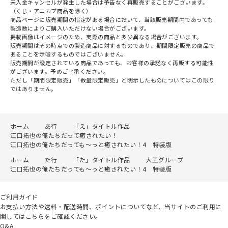
未入金キャンセルが発生した場合は予告なく再販売することがございます。
（くじ・アニカプ商品を除く）
商品ページに販売期間の指定がある場合において、当該販売期間内であっても
製造数によりご購入いただけない場合がございます。
掲載画像はイメージのため、実際の商品と多少異なる場合がございます。
販売期間はその時点での製造商品に対するものであり、期間限定販売の商品で
あることを示唆するものではございません。
販売期間が設定されている商品であっても、お客様の承諾なく再販する可能性
がございます。予めご了承ください。
ただし「期間限定販売」「数量限定販売」と明示したものについてはこの限り
ではありません。
ホーム
あ行
「え」タイトル作品
江口拓也の俺たちだって癒されたい！
江口拓也の俺たちだっても～っと癒されたい！4 特装版
ホーム
た行
「た」タイトル作品
大王グループ
江口拓也の俺たちだっても～っと癒されたい！4 特装版
ご利用ガイド
お支払い方法や送料・配送時間、ポイントについてなど、当サイトのご利用に
関してはこちらをご確認ください。
Q&A