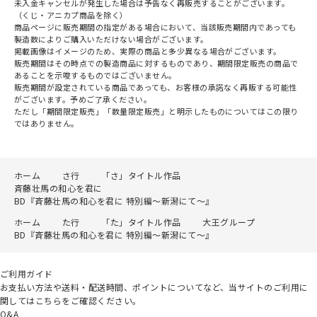
未入金キャンセルが発生した場合は予告なく再販売することがございます。
（くじ・アニカプ商品を除く）
商品ページに販売期間の指定がある場合において、当該販売期間内であっても
製造数によりご購入いただけない場合がございます。
掲載画像はイメージのため、実際の商品と多少異なる場合がございます。
販売期間はその時点での製造商品に対するものであり、期間限定販売の商品で
あることを示唆するものではございません。
販売期間が設定されている商品であっても、お客様の承諾なく再販する可能性
がございます。予めご了承ください。
ただし「期間限定販売」「数量限定販売」と明示したものについてはこの限り
ではありません。
ホーム
さ行
「さ」タイトル作品
斉藤壮馬の和心を君に
BD『斉藤壮馬の和心を君に 特別編～新潟にて～』
ホーム
た行
「た」タイトル作品
大王グループ
BD『斉藤壮馬の和心を君に 特別編～新潟にて～』
ご利用ガイド
お支払い方法や送料・配送時間、ポイントについてなど、当サイトのご利用に
関してはこちらをご確認ください。
Q&A