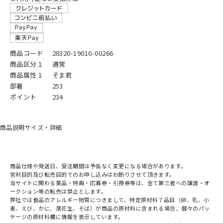
商品コード
28320-19010-00266
商品区分１
通常
商品属性１
そま君
部署
253
ポイント
234
商品説明
サイズ・詳細
商品仕様や発送日、受注期間は予告なく変更になる場合があります。
営利目的及び転売目的でのお申し込みはお断りさせて頂きます。
当サイトに関わる景品・特典・応募券・引換券等は、全て第三者への譲渡・オ
ークション等の転売は禁止とします。
弊社では食品のアレルギー物質につきまして、特定原材料７品目（卵、乳、小
麦、えび、かに、落花生、そば）が商品の原材料に含まれる場合、個々のパッ
ケージの原材料欄に情報を表示しています。