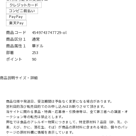
商品コード
4549743747729-ol
商品区分１
通常
商品属性１
華ドル
部署
253
ポイント
90
商品説明
サイズ・詳細
商品仕様や発送日、受注期間は予告なく変更になる場合があります。
営利目的及び転売目的でのお申し込みはお断りさせて頂きます。
当サイトに関わる景品・特典・応募券・引換券等は、全て第三者への譲渡・オ
ークション等の転売は禁止とします。
弊社では食品のアレルギー物質につきまして、特定原材料７品目（卵、乳、小
麦、えび、かに、落花生、そば）が商品の原材料に含まれる場合、個々のパッ
ケージの原材料欄に情報を表示しています。