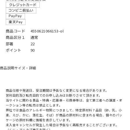
商品コード
4550621066153-ol
商品区分１
通常
部署
22
ポイント
90
商品説明
サイズ・詳細
商品仕様や発送日、受注期間は予告なく変更になる場合があります。
営利目的及び転売目的でのお申し込みはお断りさせて頂きます。
当サイトに関わる景品・特典・応募券・引換券等は、全て第三者への譲渡・オ
ークション等の転売は禁止とします。
弊社では食品のアレルギー物質につきまして、特定原材料７品目（卵、乳、小
麦、えび、かに、落花生、そば）が商品の原材料に含まれる場合、個々のパッ
ケージの原材料欄に情報を表示しています。
未入金キャンセルが発生した場合は予告なく再販売することがございます。
（くじ・アニカプ商品を除く）