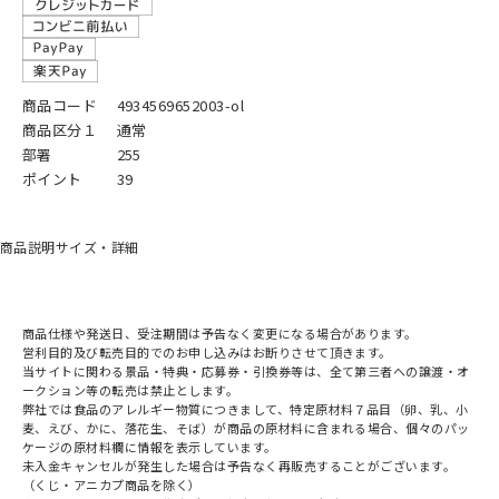
商品コード
4934569652003-ol
商品区分１
通常
部署
255
ポイント
39
商品説明
サイズ・詳細
商品仕様や発送日、受注期間は予告なく変更になる場合があります。
営利目的及び転売目的でのお申し込みはお断りさせて頂きます。
当サイトに関わる景品・特典・応募券・引換券等は、全て第三者への譲渡・オ
ークション等の転売は禁止とします。
弊社では食品のアレルギー物質につきまして、特定原材料７品目（卵、乳、小
麦、えび、かに、落花生、そば）が商品の原材料に含まれる場合、個々のパッ
ケージの原材料欄に情報を表示しています。
未入金キャンセルが発生した場合は予告なく再販売することがございます。
（くじ・アニカプ商品を除く）