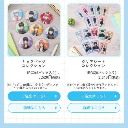
キャラバッジ
クリアシート
コレクション
コレクション
1BOX(8パック入り)：
1BOX(8パック入り)：
3,520円
2,640円
(税込)
(税込)
※1パックに全8種の中からランダムアソ
※1パックに全16種の中からランダムアソ
ートで1種が入っております。
ートで2枚が入っております。
ご注文はこちら
ご注文はこちら
詳細はこちら
詳細はこちら