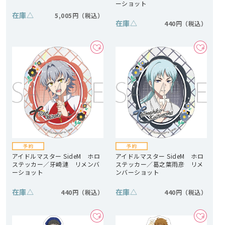
ーショット
在庫
△
5,005円
在庫
△
440円
アイドルマスター SideM ホロ
アイドルマスター SideM ホロ
ステッカー／牙崎漣 リメンバ
ステッカー／葛之葉雨彦 リメ
ーショット
ンバーショット
在庫
△
在庫
△
440円
440円