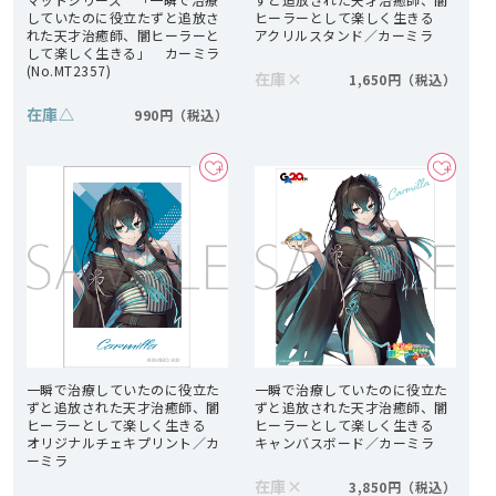
していたのに役立たずと追放さ
ヒーラーとして楽しく生きる
れた天才治癒師、闇ヒーラーと
アクリルスタンド／カーミラ
して楽しく生きる」 カーミラ
(No.MT2357)
在庫
×
1,650円
在庫
△
990円
一瞬で治療していたのに役立た
一瞬で治療していたのに役立た
ずと追放された天才治癒師、闇
ずと追放された天才治癒師、闇
ヒーラーとして楽しく生きる
ヒーラーとして楽しく生きる
オリジナルチェキプリント／カ
キャンバスボード／カーミラ
ーミラ
在庫
×
3,850円