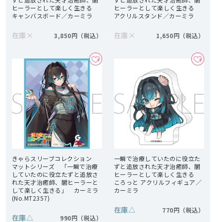
ヒーラーとして楽しく生きる
ヒーラーとして楽しく生きる
キャンバスボード／カーミラ
アクリルスタンド／カーミラ
在庫
×
在庫
×
3,850円
1,650円
きゃらスリーブコレクション
一瞬で治療していたのに役立た
マットシリーズ 「一瞬で治療
ずと追放された天才治癒師、闇
していたのに役立たずと追放さ
ヒーラーとして楽しく生きる
れた天才治癒師、闇ヒーラーと
ころっと アクリルフィギュア／
して楽しく生きる」 カーミラ
カーミラ
(No.MT2357)
在庫
△
770円
在庫
△
990円