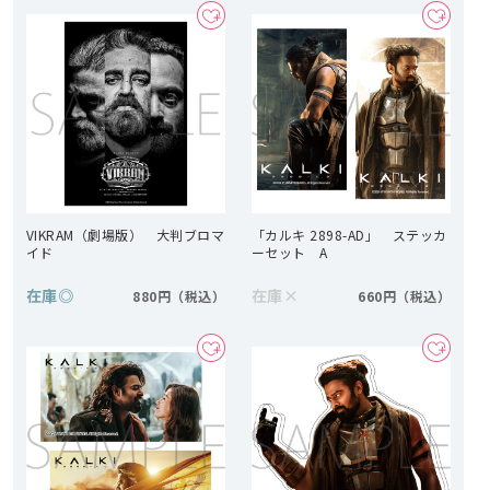
VIKRAM（劇場版） 大判ブロマ
「カルキ 2898-AD」 ステッカ
イド
ーセット A
在庫
◎
在庫
×
880円
660円