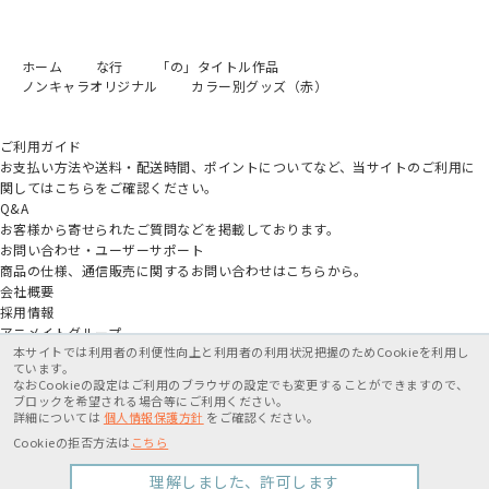
ホーム
な行
「の」タイトル作品
ノンキャラオリジナル
カラー別グッズ（赤）
ご利用ガイド
お支払い方法や送料・配送時間、ポイントについてなど、当サイトのご利用に
関してはこちらをご確認ください。
Q&A
お客様から寄せられたご質問などを掲載しております。
お問い合わせ・ユーザーサポート
商品の仕様、通信販売に関するお問い合わせはこちらから。
会社概要
採用情報
アニメイトグループ
本サイトでは利用者の利便性向上と利用者の利用状況把握のためCookieを利用し
ています。
なおCookieの設定はご利用のブラウザの設定でも変更することができますので、
ブロックを希望される場合等にご利用ください。
詳細については
個人情報保護方針
をご確認ください。
特定商取引法に基づく表記
個人情報保護方針
利用規約
Cookieの拒否方法は
こちら
Copyright movic Co.,Ltd. 2005-
2026
理解しました、許可します