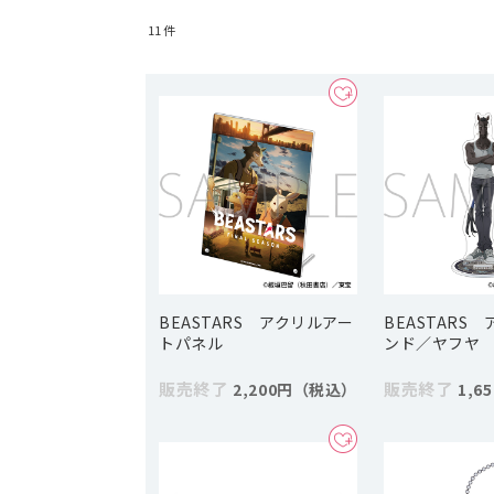
11
件
BEASTARS アクリルアー
BEASTARS
トパネル
ンド／ヤフヤ
販売終了
販売終了
2,200円
1,6