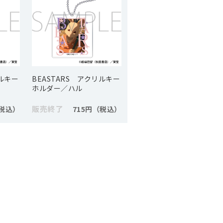
リルキー
BEASTARS アクリルキー
ホルダー／ハル
販売終了
715円