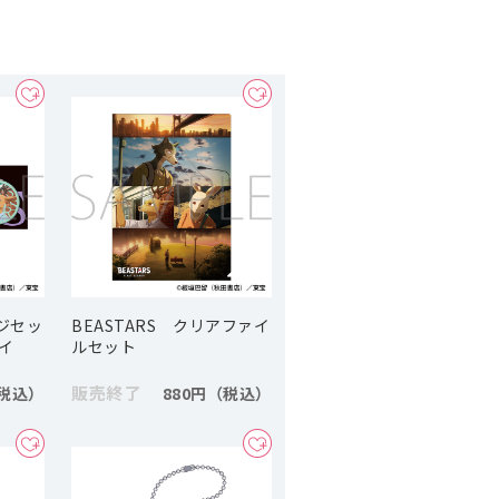
ッジセッ
BEASTARS クリアファイ
イ
ルセット
販売終了
880円