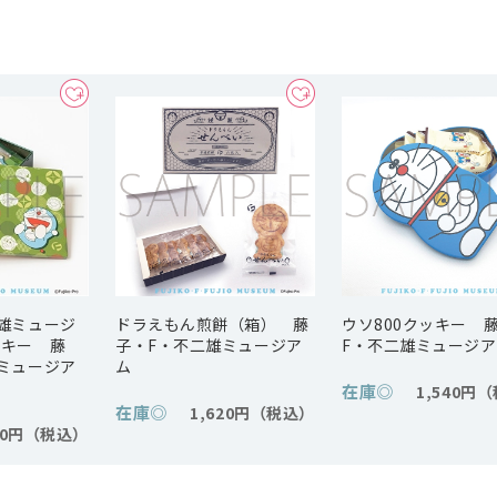
雄ミュージ
ドラえもん煎餅（箱） 藤
ウソ800クッキー 
ッキー 藤
子・F・不二雄ミュージア
F・不二雄ミュージア
ミュージア
ム
在庫
◎
1,540円
在庫
◎
1,620円
00円