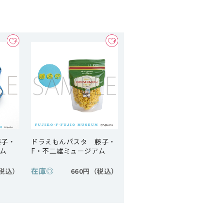
藤子・
ドラえもんパスタ 藤子・
ム
F・不二雄ミュージアム
在庫
◎
660円