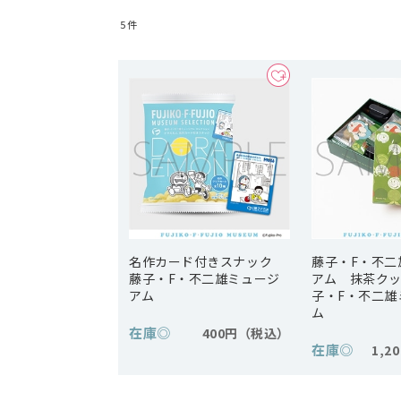
5
件
名作カード付きスナック
藤子・F・不二
藤子・F・不二雄ミュージ
アム 抹茶ク
アム
子・F・不二雄
ム
在庫
◎
400円
在庫
◎
1,2