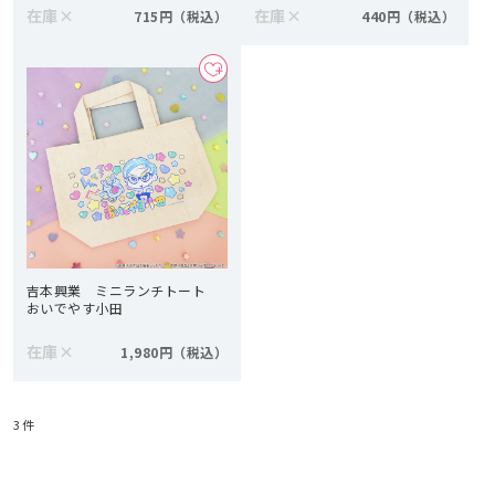
在庫
×
在庫
×
715円
440円
吉本興業 ミニランチトート
おいでやす小田
在庫
×
1,980円
3
件