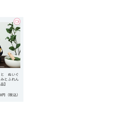
ごと ぬいぐ
きみとふれん
商品】
50円