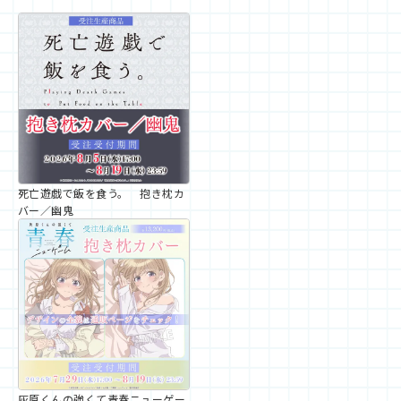
死亡遊戯で飯を食う。 抱き枕カ
バー／幽鬼
灰原くんの強くて青春ニューゲー