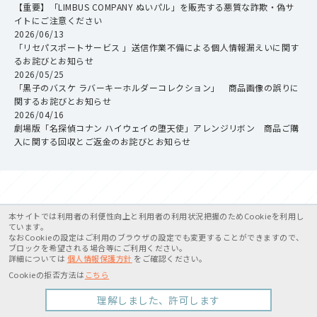
【重要】「LIMBUS COMPANY ぬいパル」を販売する悪質な詐欺・偽サ
イトにご注意ください
2026/06/13
「リセパスポートサービス 」送信作業不備による個人情報漏えいに関す
るお詫びとお知らせ
2026/05/25
「黒子のバスケ ラバーキーホルダーコレクション」 商品画像の誤りに
関するお詫びとお知らせ
2026/04/16
劇場版「名探偵コナン ハイウェイの堕天使」アレンジリボン 商品ご購
入に関する回収とご返金のお詫びとお知らせ
本サイトでは利用者の利便性向上と利用者の利用状況把握のためCookieを利用し
ています。
OFFICIAL
なおCookieの設定はご利用のブラウザの設定でも変更することができますので、
ブロックを希望される場合等にご利用ください。
公式通販・公式サイト
詳細については
個人情報保護方針
をご確認ください。
Cookieの拒否方法は
こちら
理解しました、許可します