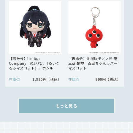
【再販分】Limbus
【再販分】劇場版モノノ怪 第
Company ぬいパル（ぬいぐ
三章 蛇神 百目ちゃんラバー
るみマスコット）／ホンル
マスコット
在庫
◎
1,980円
在庫
◎
990円
もっと見る