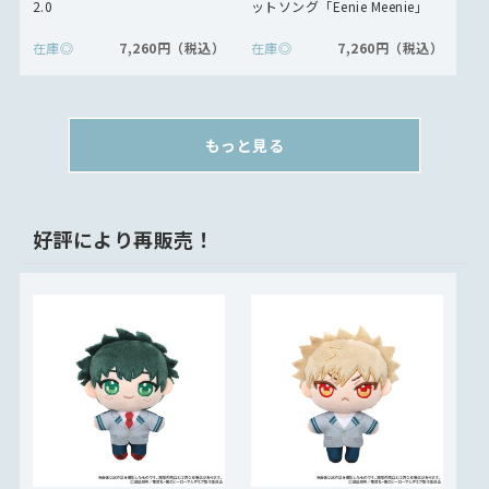
2.0
ットソング「Eenie Meenie」
在庫
◎
7,260円
在庫
◎
7,260円
もっと見る
好評により再販売！