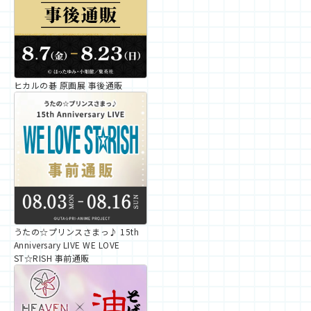
ヒカルの碁 原画展 事後通販
うたの☆プリンスさまっ♪ 15th
Anniversary LIVE WE LOVE
ST☆RISH 事前通販