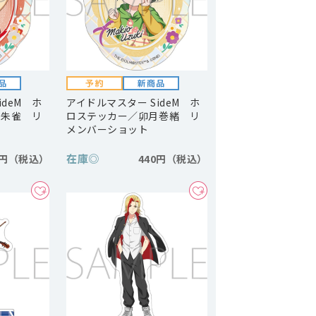
ideM ホ
アイドルマスター SideM ホ
井朱雀 リ
ロステッカー／卯月巻緒 リ
メンバーショット
在庫
◎
0円
440円