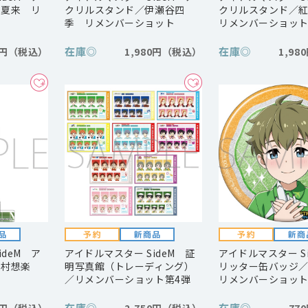
榊夏来 リ
クリルスタンド／伊瀬谷四
クリルスタンド／
季 リメンバーショット
リメンバーショッ
在庫
◎
在庫
◎
0円
1,980円
1,98
ideM ア
アイドルマスター SideM 証
アイドルマスター S
北村想楽
明写真館（トレーディング）
リッター缶バッジ
ト
／リメンバーショット第4弾
リメンバーショッ
在庫
◎
在庫
◎