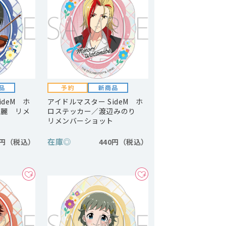
ideM ホ
アイドルマスター SideM ホ
楽麗 リメ
ロステッカー／渡辺みのり
リメンバーショット
在庫
◎
0円
440円