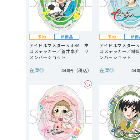
アイドルマスター SideM ホ
アイドルマスター S
ロステッカー／蒼井享介 リ
ロステッカー／榊
メンバーショット
ンバーショット
在庫
◎
在庫
◎
440円
44