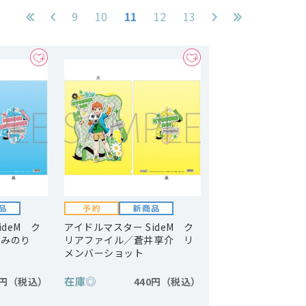
9
10
11
12
13
ideM ク
アイドルマスター SideM ク
辺みのり
リアファイル／蒼井享介 リ
ト
メンバーショット
在庫
◎
0円
440円