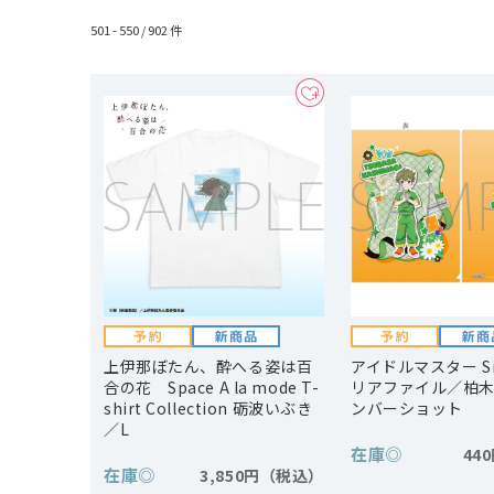
501 - 550 /
902
件
上伊那ぼたん、酔へる姿は百
アイドルマスター S
合の花 Space A la mode T-
リアファイル／柏
shirt Collection 砺波いぶき
ンバーショット
／L
在庫
◎
44
在庫
◎
3,850円