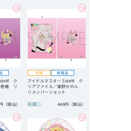
ideM ク
アイドルマスター SideM ク
月巻緒 リ
リアファイル／姫野かのん
リメンバーショット
在庫
◎
0円
440円