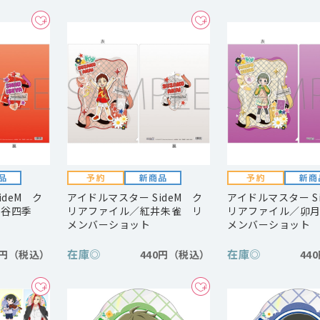
ideM ク
アイドルマスター SideM ク
アイドルマスター S
瀬谷四季
リアファイル／紅井朱雀 リ
リアファイル／卯
ト
メンバーショット
メンバーショット
在庫
◎
在庫
◎
0円
440円
44