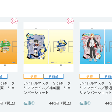
ideM ク
アイドルマスター SideM ク
アイドルマスター S
木翼 リメ
リアファイル／神楽麗 リメ
リアファイル／渡
ンバーショット
リメンバーショッ
在庫
◎
在庫
◎
0円
440円
44