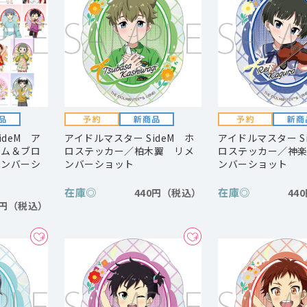
ideM ア
アイドルマスター SideM ホ
アイドルマスター S
ーム＆ブロ
ロステッカー／柏木翼 リメ
ロステッカー／神
メンバーシ
ンバーショット
ンバーショット
在庫
◎
在庫
◎
440円
44
0円