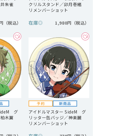
紅井朱雀
クリルスタンド／卯月巻緒
ト
リメンバーショット
在庫
◎
0円
1,980円
ideM グ
アイドルマスター SideM グ
／柏木翼
リッター缶バッジ／神楽麗
ト
リメンバーショット
在庫
◎