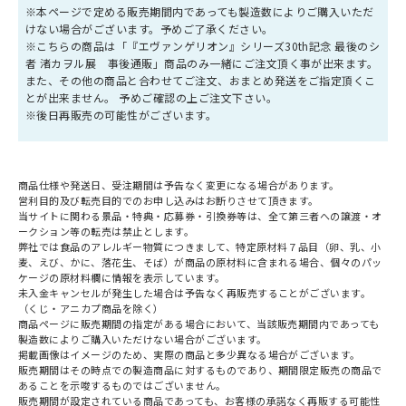
※本ページで定める販売期間内であっても製造数によりご購入いただ
けない場合がございます。予めご了承ください。
※こちらの商品は「『エヴァンゲリオン』シリーズ30th記念 最後のシ
者 渚カヲル展 事後通販」商品のみ一緒にご注文頂く事が出来ます。
また、その他の商品と合わせてご注文、おまとめ発送をご指定頂くこ
とが出来ません。 予めご確認の上ご注文下さい。
※後日再販売の可能性がございます。
商品仕様や発送日、受注期間は予告なく変更になる場合があります。
営利目的及び転売目的でのお申し込みはお断りさせて頂きます。
当サイトに関わる景品・特典・応募券・引換券等は、全て第三者への譲渡・オ
ークション等の転売は禁止とします。
弊社では食品のアレルギー物質につきまして、特定原材料７品目（卵、乳、小
麦、えび、かに、落花生、そば）が商品の原材料に含まれる場合、個々のパッ
ケージの原材料欄に情報を表示しています。
未入金キャンセルが発生した場合は予告なく再販売することがございます。
（くじ・アニカプ商品を除く）
商品ページに販売期間の指定がある場合において、当該販売期間内であっても
製造数によりご購入いただけない場合がございます。
掲載画像はイメージのため、実際の商品と多少異なる場合がございます。
販売期間はその時点での製造商品に対するものであり、期間限定販売の商品で
あることを示唆するものではございません。
販売期間が設定されている商品であっても、お客様の承諾なく再販する可能性