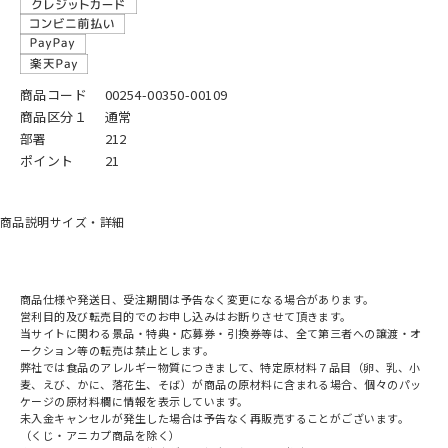
商品コード
00254-00350-00109
商品区分１
通常
部署
212
ポイント
21
商品説明
サイズ・詳細
商品仕様や発送日、受注期間は予告なく変更になる場合があります。
営利目的及び転売目的でのお申し込みはお断りさせて頂きます。
当サイトに関わる景品・特典・応募券・引換券等は、全て第三者への譲渡・オ
ークション等の転売は禁止とします。
弊社では食品のアレルギー物質につきまして、特定原材料７品目（卵、乳、小
麦、えび、かに、落花生、そば）が商品の原材料に含まれる場合、個々のパッ
ケージの原材料欄に情報を表示しています。
未入金キャンセルが発生した場合は予告なく再販売することがございます。
（くじ・アニカプ商品を除く）