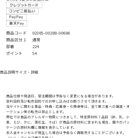
商品コード
02385-00288-00686
商品区分１
通常
部署
224
ポイント
54
商品説明
サイズ・詳細
商品仕様や発送日、受注期間は予告なく変更になる場合があります。
営利目的及び転売目的でのお申し込みはお断りさせて頂きます。
当サイトに関わる景品・特典・応募券・引換券等は、全て第三者への譲渡・オ
ークション等の転売は禁止とします。
弊社では食品のアレルギー物質につきまして、特定原材料７品目（卵、乳、小
麦、えび、かに、落花生、そば）が商品の原材料に含まれる場合、個々のパッ
ケージの原材料欄に情報を表示しています。
未入金キャンセルが発生した場合は予告なく再販売することがございます。
（くじ・アニカプ商品を除く）