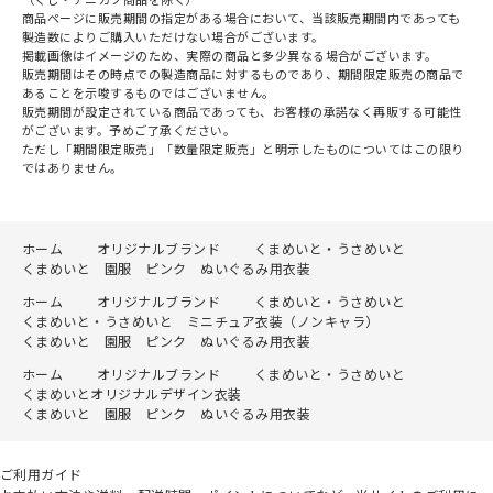
商品ページに販売期間の指定がある場合において、当該販売期間内であっても
製造数によりご購入いただけない場合がございます。
掲載画像はイメージのため、実際の商品と多少異なる場合がございます。
販売期間はその時点での製造商品に対するものであり、期間限定販売の商品で
あることを示唆するものではございません。
販売期間が設定されている商品であっても、お客様の承諾なく再販する可能性
がございます。予めご了承ください。
ただし「期間限定販売」「数量限定販売」と明示したものについてはこの限り
ではありません。
ホーム
オリジナルブランド
くまめいと・うさめいと
くまめいと 園服 ピンク ぬいぐるみ用衣装
ホーム
オリジナルブランド
くまめいと・うさめいと
くまめいと・うさめいと ミニチュア衣装（ノンキャラ）
くまめいと 園服 ピンク ぬいぐるみ用衣装
ホーム
オリジナルブランド
くまめいと・うさめいと
くまめいとオリジナルデザイン衣装
くまめいと 園服 ピンク ぬいぐるみ用衣装
ご利用ガイド