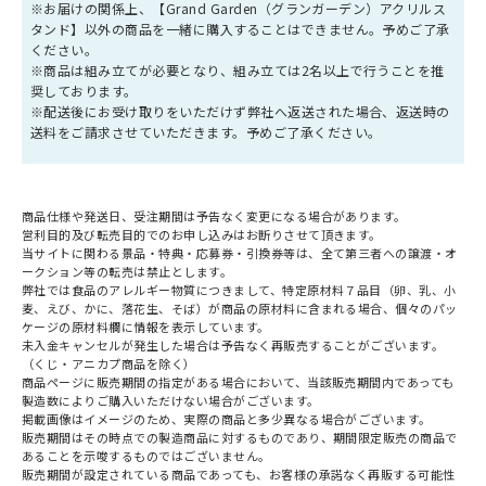
※お届けの関係上、【Grand Garden（グランガーデン）アクリルス
タンド】以外の商品を一緒に購入することはできません。予めご了承
ください。
※商品は組み立てが必要となり、組み立ては2名以上で行うことを推
奨しております。
※配送後にお受け取りをいただけず弊社へ返送された場合、返送時の
送料をご請求させていただきます。予めご了承ください。
商品仕様や発送日、受注期間は予告なく変更になる場合があります。
営利目的及び転売目的でのお申し込みはお断りさせて頂きます。
当サイトに関わる景品・特典・応募券・引換券等は、全て第三者への譲渡・オ
ークション等の転売は禁止とします。
弊社では食品のアレルギー物質につきまして、特定原材料７品目（卵、乳、小
麦、えび、かに、落花生、そば）が商品の原材料に含まれる場合、個々のパッ
ケージの原材料欄に情報を表示しています。
未入金キャンセルが発生した場合は予告なく再販売することがございます。
（くじ・アニカプ商品を除く）
商品ページに販売期間の指定がある場合において、当該販売期間内であっても
製造数によりご購入いただけない場合がございます。
掲載画像はイメージのため、実際の商品と多少異なる場合がございます。
販売期間はその時点での製造商品に対するものであり、期間限定販売の商品で
あることを示唆するものではございません。
販売期間が設定されている商品であっても、お客様の承諾なく再販する可能性