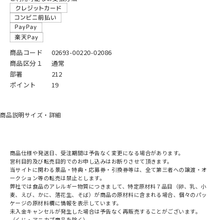
商品コード
02693-00220-02086
商品区分１
通常
部署
212
ポイント
19
商品説明
サイズ・詳細
商品仕様や発送日、受注期間は予告なく変更になる場合があります。
営利目的及び転売目的でのお申し込みはお断りさせて頂きます。
当サイトに関わる景品・特典・応募券・引換券等は、全て第三者への譲渡・オ
ークション等の転売は禁止とします。
弊社では食品のアレルギー物質につきまして、特定原材料７品目（卵、乳、小
麦、えび、かに、落花生、そば）が商品の原材料に含まれる場合、個々のパッ
ケージの原材料欄に情報を表示しています。
未入金キャンセルが発生した場合は予告なく再販売することがございます。
（くじ・アニカプ商品を除く）