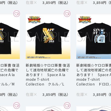
在庫
×
在庫
×
50円
3,850円
3,850円
ロ軍曹 復活
新劇場版☆ケロロ軍曹 復活
新劇場版☆ケロロ軍曹
滅亡の危機で
して速攻地球滅亡の危機で
して速攻地球滅亡の
e A la
あります！ Space A la
あります！ Space A 
mode T-shirt
mode T-shirt
 クルル／M
Collection クルル／L
Collection ドロロ
在庫
×
在庫
×
50円
3,850円
3,850円