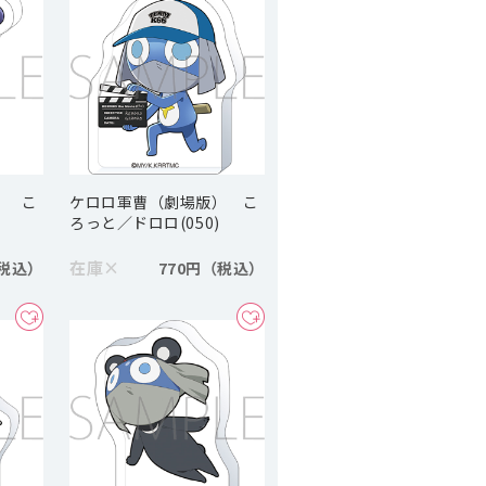
） こ
ケロロ軍曹（劇場版） こ
ろっと／ドロロ(050)
在庫
×
770円