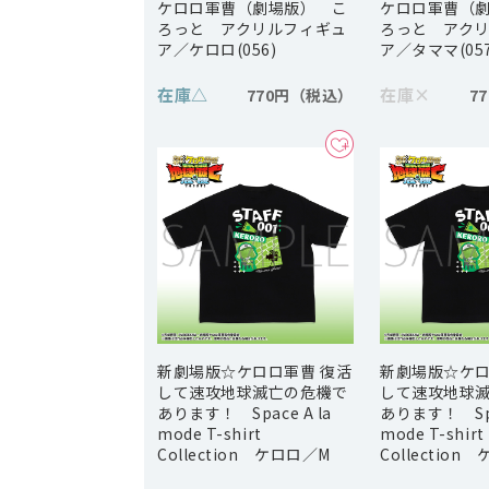
ケロロ軍曹（劇場版） こ
ケロロ軍曹（
ろっと アクリルフィギュ
ろっと アク
ア／ケロロ(056)
ア／タママ(057
在庫
△
在庫
×
770円
7
新劇場版☆ケロロ軍曹 復活
新劇場版☆ケロ
して速攻地球滅亡の危機で
して速攻地球
あります！ Space A la
あります！ Spac
mode T-shirt
mode T-shirt
Collection ケロロ／M
Collection