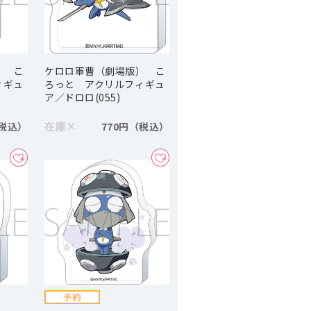
） こ
ケロロ軍曹（劇場版） こ
ィギュ
ろっと アクリルフィギュ
ア／ドロロ(055)
在庫
×
770円