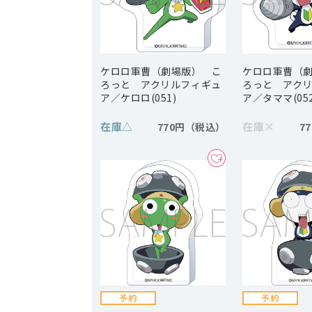
ケロロ軍曹（劇場版） こ
ケロロ軍曹（
ろっと アクリルフィギュ
ろっと アク
ア／ケロロ(051)
ア／タママ(052
在庫
△
在庫
×
770円
7