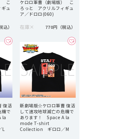
） こ
ケロロ軍曹（劇場版） こ
ィギュ
ろっと アクリルフィギュ
ア／ドロロ(060)
在庫
×
770円
 復活
新劇場版☆ケロロ軍曹 復活
危機で
して速攻地球滅亡の危機で
la
あります！ Space A la
mode T-shirt
／L
Collection ギロロ／M