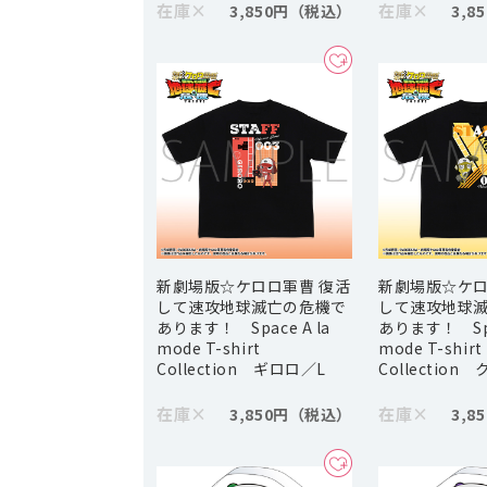
在庫
×
在庫
×
3,850円
3,8
新劇場版☆ケロロ軍曹 復活
新劇場版☆ケロ
して速攻地球滅亡の危機で
して速攻地球
あります！ Space A la
あります！ Spac
mode T-shirt
mode T-shirt
Collection ギロロ／L
Collection
在庫
×
在庫
×
3,850円
3,8