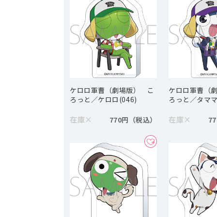
ケロロ軍曹（劇場版） こ
ケロロ軍曹（
ろっと／ケロロ(046)
ろっと／タママ(
在庫
×
在庫
×
770円
7