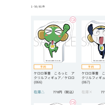
1 - 50 /
81
件
ケロロ軍曹 ころっと ア
ケロロ軍曹 
クリルフィギュア／ケロロ
クリルフィギ
(066)
(067)
在庫
△
在庫
×
770円
7