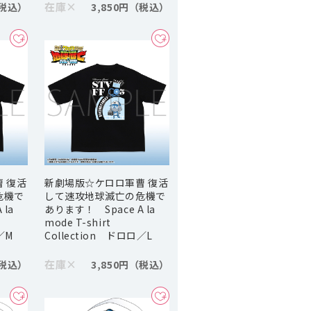
在庫
×
3,850円
 復活
新劇場版☆ケロロ軍曹 復活
危機で
して速攻地球滅亡の危機で
la
あります！ Space A la
mode T-shirt
／M
Collection ドロロ／L
在庫
×
3,850円