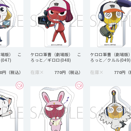
劇場版） こ
ケロロ軍曹（劇場版） こ
ケロロ軍曹（劇場版
047)
ろっと／ギロロ(048)
ろっと／クルル(049)
在庫
×
在庫
×
70円
770円
770円