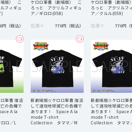
劇場版） こ
ケロロ軍曹（劇場版） こ
ケロロ軍曹（劇場版
リルフィギュ
ろっと アクリルフィギュ
ろっと アクリルフ
)
ア／ギロロ(058)
ア／クルル(059)
在庫
×
在庫
×
70円
770円
770円
ロ軍曹 復活
新劇場版☆ケロロ軍曹 復活
新劇場版☆ケロロ軍曹
滅亡の危機で
して速攻地球滅亡の危機で
して速攻地球滅亡の
e A la
あります！ Space A la
あります！ Space A 
mode T-shirt
mode T-shirt
 ケロロ／L
Collection タママ／M
Collection タママ