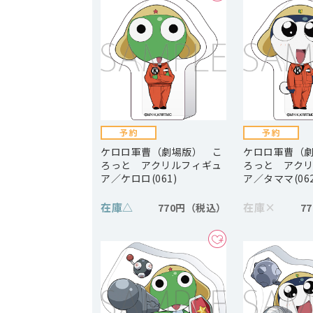
ケロロ軍曹（劇場版） こ
ケロロ軍曹（
ろっと アクリルフィギュ
ろっと アク
ア／ケロロ(061)
ア／タママ(062
在庫
△
在庫
×
770円
7