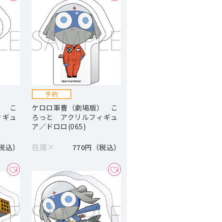
） こ
ケロロ軍曹（劇場版） こ
ィギュ
ろっと アクリルフィギュ
ア／ドロロ(065)
在庫
×
770円