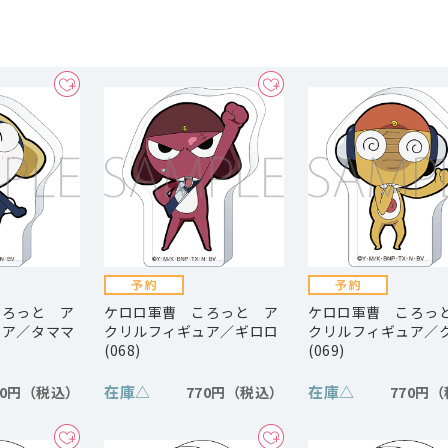
ころっと ア
ケロロ軍曹 ころっと ア
ケロロ軍曹 ころっ
ュア／タママ
クリルフィギュア／ギロロ
クリルフィギュア／
(068)
(069)
在庫
△
在庫
△
70円
770円
770円