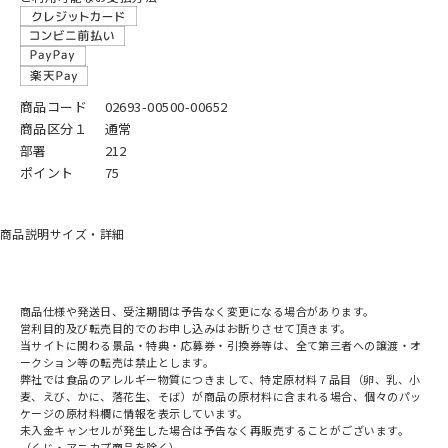
商品コード
02693-00500-00652
商品区分１
通常
部署
212
ポイント
75
商品説明
サイズ・詳細
商品仕様や発送日、受注期間は予告なく変更になる場合があります。
営利目的及び転売目的でのお申し込みはお断りさせて頂きます。
当サイトに関わる景品・特典・応募券・引換券等は、全て第三者への譲渡・オ
ークション等の転売は禁止とします。
弊社では食品のアレルギー物質につきまして、特定原材料７品目（卵、乳、小
麦、えび、かに、落花生、そば）が商品の原材料に含まれる場合、個々のパッ
ケージの原材料欄に情報を表示しています。
未入金キャンセルが発生した場合は予告なく再販売することがございます。
（くじ・アニカプ商品を除く）