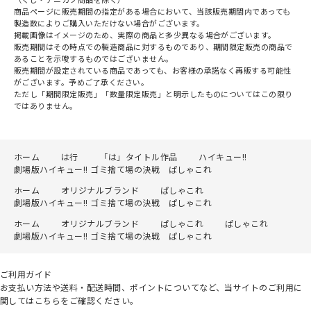
商品ページに販売期間の指定がある場合において、当該販売期間内であっても
製造数によりご購入いただけない場合がございます。
掲載画像はイメージのため、実際の商品と多少異なる場合がございます。
販売期間はその時点での製造商品に対するものであり、期間限定販売の商品で
あることを示唆するものではございません。
販売期間が設定されている商品であっても、お客様の承諾なく再販する可能性
がございます。予めご了承ください。
ただし「期間限定販売」「数量限定販売」と明示したものについてはこの限り
ではありません。
ホーム
は行
「は」タイトル作品
ハイキュー!!
劇場版ハイキュー!! ゴミ捨て場の決戦 ぱしゃこれ
ホーム
オリジナルブランド
ぱしゃこれ
劇場版ハイキュー!! ゴミ捨て場の決戦 ぱしゃこれ
ホーム
オリジナルブランド
ぱしゃこれ
ぱしゃこれ
劇場版ハイキュー!! ゴミ捨て場の決戦 ぱしゃこれ
ご利用ガイド
お支払い方法や送料・配送時間、ポイントについてなど、当サイトのご利用に
関してはこちらをご確認ください。